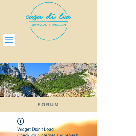
FORUM
Widget Didn’t Load
Check your internet and refresh